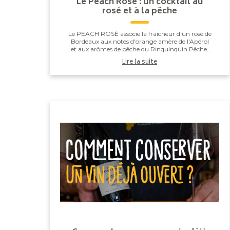
Le Peach Rosé : un cocktail au
rosé et à la pêche
Le PEACH ROSÉ associe la fraîcheur d'un rosé de
Bordeaux aux notes d'orange amère de l'Apérol
et aux arômes de pêche du Rinquinquin Pêche.
Une touche d'eau pétillante vient apporter
Lire la suite
légèreté et v...