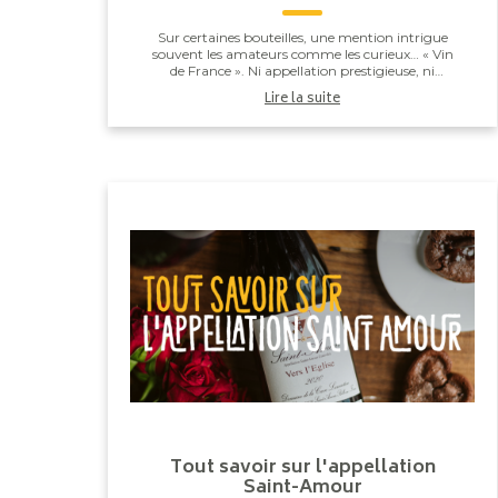
Sur certaines bouteilles, une mention intrigue
souvent les amateurs comme les curieux… « Vin
de France ». Ni appellation prestigieuse, ni
indication régionale précise, cette dénomination
Lire la suite
occupe u...
Tout savoir sur l'appellation
Saint-Amour