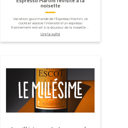
Espresso Martini revisité à la
noisette
Variation gourmande de l’Espresso Martini, ce
cocktail associe l’intensité d’un espresso
fraîchement extrait à la douceur de la noisette et
à la profondeur de la liqueur de café. Secoué
Lire la suite
vigoureus...