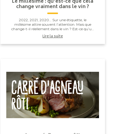
Le millésime : qu’est-ce que cela
change vraiment dans le vin ?
2022, 2021, 2020… Sur une étiquette, le
millésime attire souvent l’attention. Mais que
change-t-il réellement dans le vin ? Est-ce qu’un
millésime est forcément meilleur qu’un autre ?
Lire la suite
Et surtout,...