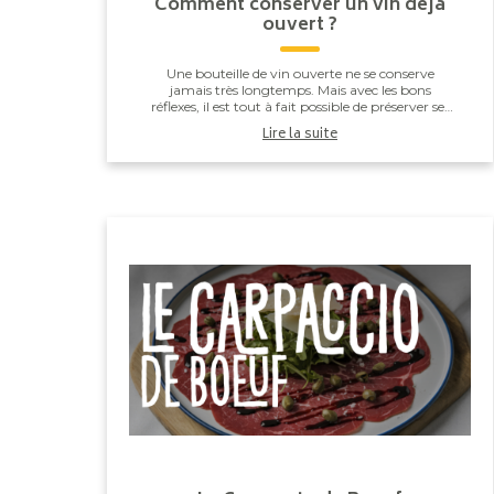
Comment conserver un vin déjà
ouvert ?
Une bouteille de vin ouverte ne se conserve
jamais très longtemps. Mais avec les bons
réflexes, il est tout à fait possible de préserver ses
arômes et son équilibre pendant quelques jours.
Lire la suite
Voici ...