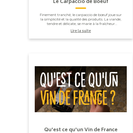
Le Carpaccio de Boeuf
Finement tranché, le carpaccio de bœuf joue sur
la simplicité et la qualité des produits. La viande,
tendre et délicate, se marie à la fraîcheur
légèrement poivrée de la roquette, à la vivacité
Lire la suite
d...
Qu'est ce qu'un Vin de France