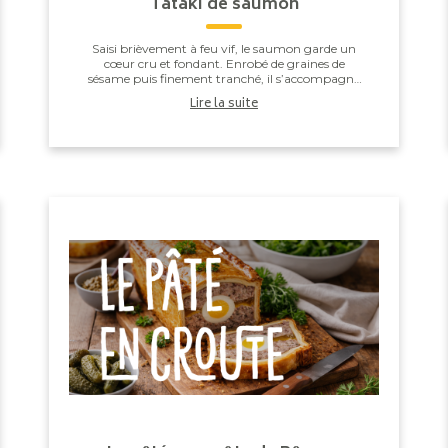
Tataki de saumon
Saisi brièvement à feu vif, le saumon garde un
cœur cru et fondant. Enrobé de graines de
sésame puis finement tranché, il s’accompagne
d’une marinade à la sauce soja, au gingembre
Lire la suite
frais et au cit...