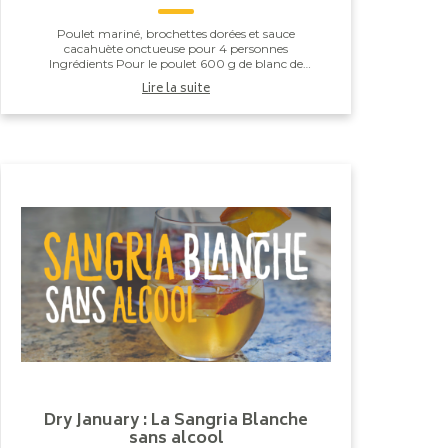
Poulet mariné, brochettes dorées et sauce
cacahuète onctueuse pour 4 personnes
Ingrédients Pour le poulet 600 g de blanc de
poulet 2 gousses d’ail 2 c. à soupe de sauce soja ...
Lire la suite
Dry January : La Sangria Blanche
sans alcool