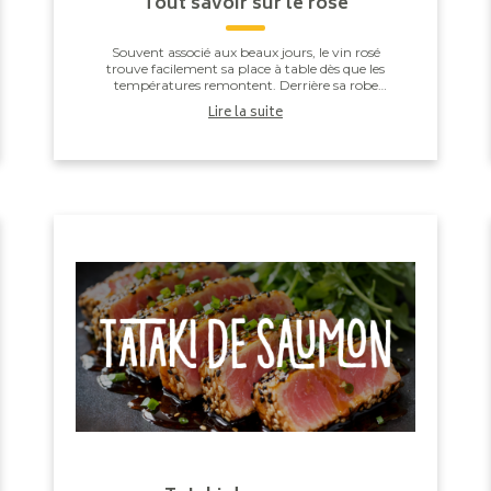
Tout savoir sur le rosé
Souvent associé aux beaux jours, le vin rosé
trouve facilement sa place à table dès que les
températures remontent. Derrière sa robe
délicate, il cache pourtant un savoir-faire bien
Lire la suite
plus techniqu...