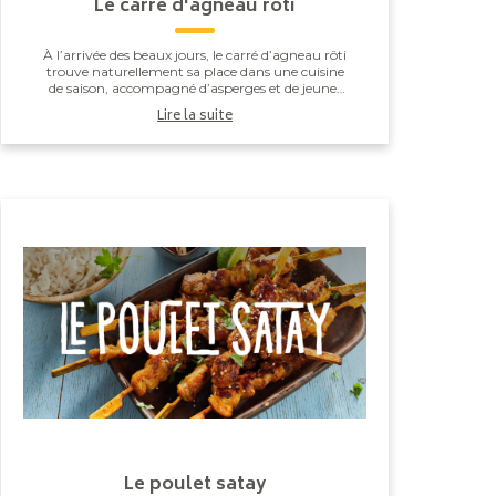
Le carré d'agneau rôti
À l’arrivée des beaux jours, le carré d’agneau rôti
trouve naturellement sa place dans une cuisine
de saison, accompagné d’asperges et de jeunes
légumes printaniers. Une recette simple et
Lire la suite
maîtris...
Le poulet satay