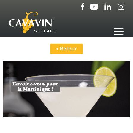
Aller
au
contenu
principal
Saint Herblain
< Retour