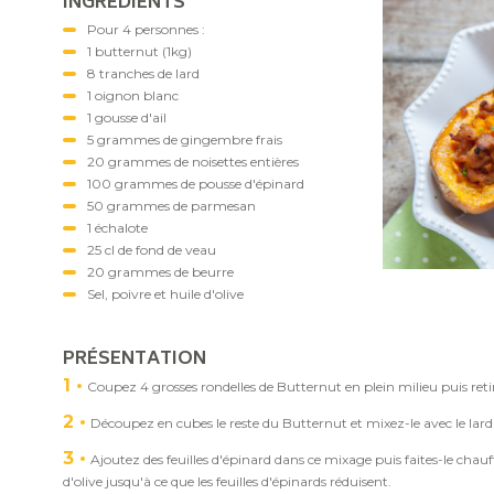
INGRÉDIENTS
Pour 4 personnes :
1 butternut (1kg)
8 tranches de lard
1 oignon blanc
1 gousse d'ail
5 grammes de gingembre frais
20 grammes de noisettes entières
100 grammes de pousse d'épinard
50 grammes de parmesan
1 échalote
25 cl de fond de veau
20 grammes de beurre
Sel, poivre et huile d'olive
PRÉSENTATION
1
Coupez 4 grosses rondelles de Butternut en plein milieu puis retir
2
Découpez en cubes le reste du Butternut et mixez-le avec le lard e
3
Ajoutez des feuilles d'épinard dans ce mixage puis faites-le cha
d'olive jusqu'à ce que les feuilles d'épinards réduisent.