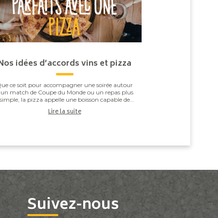
Nos idées d’accords vins et pizza
ue ce soit pour accompagner une soirée autour
’un match de Coupe du Monde ou un repas plus
simple, la pizza appelle une boisson capable de
especter l’équilibre entre la pâte, la sauce tomate,
Lire la suite
...
Suivez-nous