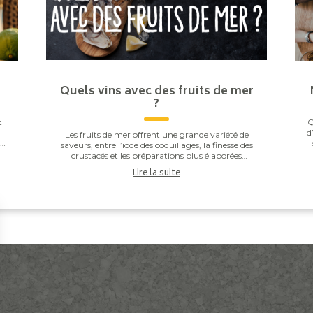
Quels vins avec des fruits de mer
?
t
Q
d
Les fruits de mer offrent une grande variété de
he
saveurs, entre l’iode des coquillages, la finesse des
.
r
crustacés et les préparations plus élaborées
comme les gambas grillées ou les noix de Saint-J...
Lire la suite