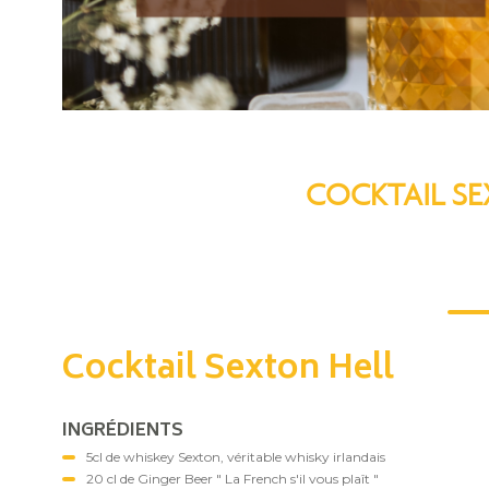
COCKTAIL SE
Cocktail Sexton Hell
INGRÉDIENTS
5cl de whiskey Sexton, véritable whisky irlandais
20 cl de Ginger Beer " La French s'il vous plaît "