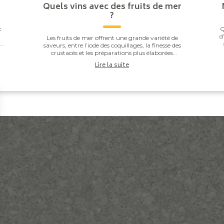
Quels vins avec des fruits de mer
?
t
Q
d
Les fruits de mer offrent une grande variété de
he
saveurs, entre l’iode des coquillages, la finesse des
.
r
crustacés et les préparations plus élaborées
comme les gambas grillées ou les noix de Saint-J...
Lire la suite