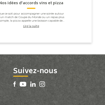
Nos idées d’accords vins et pizza
ue ce soit pour accompagner une soirée autour
’un match de Coupe du Monde ou un repas plus
simple, la pizza appelle une boisson capable de
especter l’équilibre entre la pâte, la sauce tomate,
Lire la suite
...
Suivez-nous