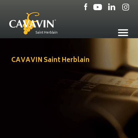
Aller
au
contenu
principal
Saint Herblain
CAVAVIN Saint Herblain